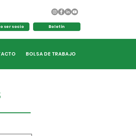
o ser socio
Boletín
TACTO
BOLSA DE TRABAJO
S